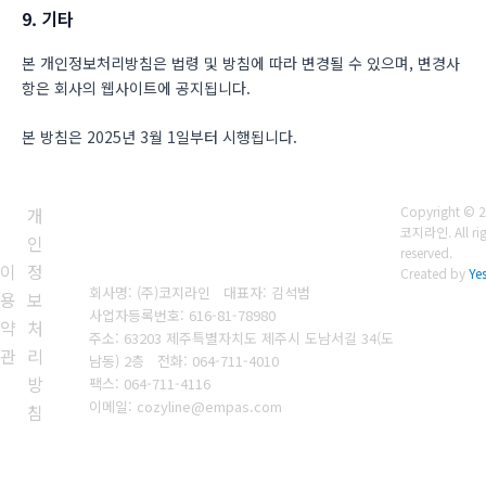
9. 기타
본 개인정보처리방침은 법령 및 방침에 따라 변경될 수 있으며, 변경사
항은 회사의 웹사이트에 공지됩니다.
본 방침은 2025년 3월 1일부터 시행됩니다.
개
Copyright © 2
코지라인. All rig
인
reserved.
이
정
Created by
Ye
회사명: (주)코지라인 대표자: 김석범
용
보
사업자등록번호:
616-81-78980
약
처
주소: 63203 제주특별자치도 제주시 도남서길 34(도
관
리
남동) 2층
전화: 064-711-4010
방
팩스: 064-711-4116
이메일: cozyline@empas.com
침