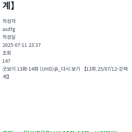
계】
작성자
asdfg
작성일
2025-07-11 23:37
조회
147
굿보이 13화-14화 (UHD)슭_다시:보기 【13회.25/07/12-강력
계】
제대로 여기에서 굿보이 13화-14화&다시;보기 링크 무료;보기
입니다.
시청각 굿보이 13화-14화~ 드라마,영화,방송 다시;보기 굿보이
13화-14화 () 보는곳 링크 ~