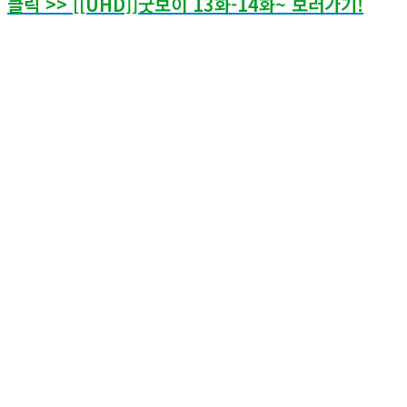
클릭 >> [[UHD]]굿보이 13화-14화~ 보러가기!