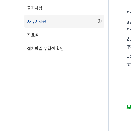
공지사항
a
자유게시판
자료실
2
설치파일 무결성 확인
1
굿
즐
바
보