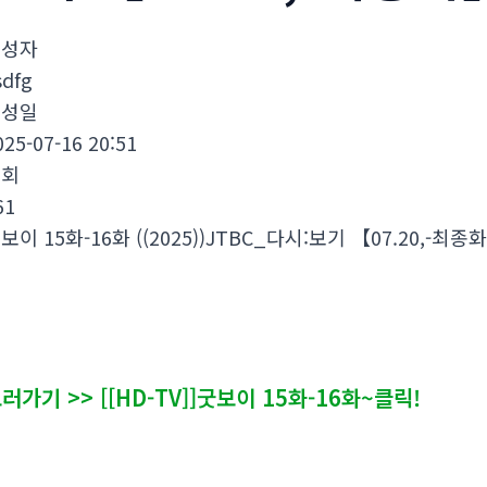
작성자
sdfg
작성일
025-07-16 20:51
조회
61
보이 15화-16화 ((2025))JTBC_다시:보기 【07.20,-최종
감 영상을 스트리밍 굿보이 15화-16화다시;보기 하거나 
로 여기에서 굿보이 15화-16화&무료;보기&다시;보기 링크
러가기 >> [[HD-TV]]굿보이 15화-16화~클릭!