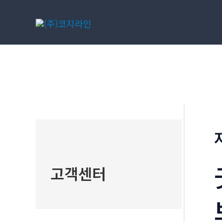
콘
텐
츠
로
건
너
뛰
기
고객센터