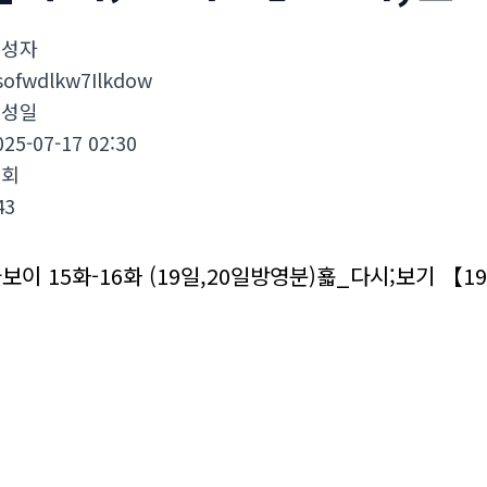
작성자
sofwdlkw7Ilkdow
작성일
025-07-17 02:30
조회
43
보이 15화-16화 (19일,20일방영분)횳_다시;보기 【
경집 여기에서 굿보이 15화-16화&다시;보기 찾으시나