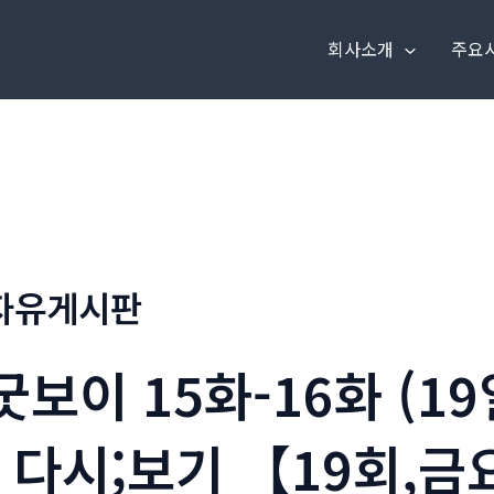
회사소개
주요
자유게시판
굿보이 15화-16화 (1
_다시;보기 【19회,