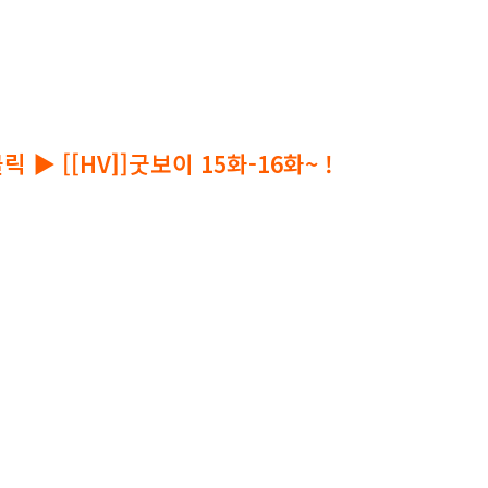
가락 굿보이 15화-16화~ 다시;보기 찾고있죠? 굿보이 
릭 ▶ [[HV]]굿보이 15화-16화~ !