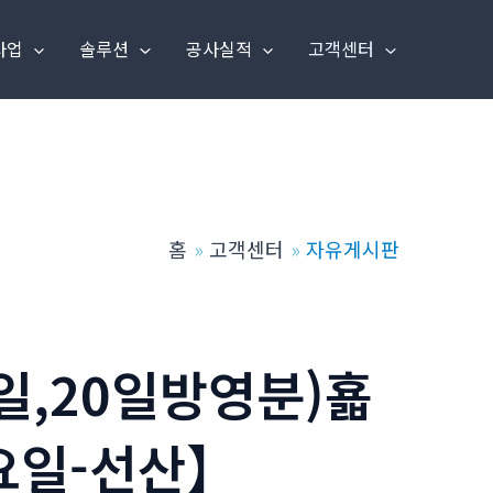
사업
솔루션
공사실적
고객센터
홈
고객센터
자유게시판
9일,20일방영분)횳
금요일-선산】