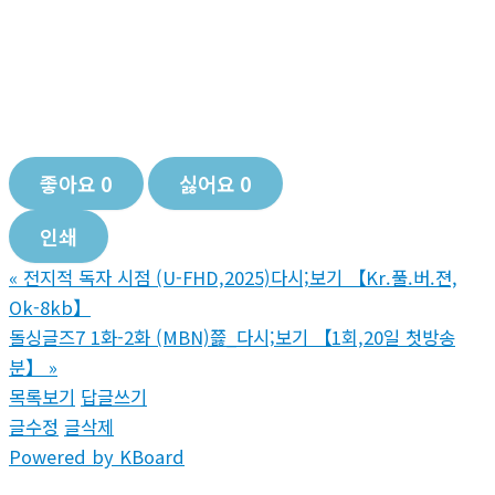
좋아요
0
싫어요
0
인쇄
«
전지적 독자 시점 (U-FHD,2025)다시;보기 【Kr.풀.버.젼,
Ok-8kb】
돌싱글즈7 1화-2화 (MBN)쯣_다시;보기 【1회,20일 첫방송
분】
»
목록보기
답글쓰기
글수정
글삭제
Powered by KBoard