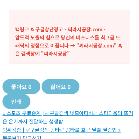
백링크 & 구글상단광고 - 찌라시공장.com -
압도적 노출의 힘으로 당신의 비즈니스를 최고급 트
래픽의 정점으로 이끕니다 → "찌라시공장.com" 혹
은 검색창에 "
찌라시공장
"
좋아요
0
싫어요
0
인쇄
«
스포츠 무료중계 | ✅구글검색 벳모아티비✅ 스타디움의 뜨거
운 온기까지 전달하는 생생함
먹튀검증 | ✅구글검색 꽁타✅ 꽁타로 호구 탈출 필승법
»
목록보기
답글쓰기