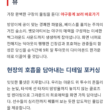
뷰
가장 완벽한 구장의 울림을 듣다:
야구중계 보러 바로가기
방망이에 공이 맞는 경쾌한 파열음, 베이스를 훔치는 주자의
거친 숨소리. 벳모아티비는 야구의 매력을 구성하는 미세한
백그라운드 사운드까지 생생하게 잡아냅니다. 화면 너머로
전해지는 덕아웃의 팽팽한 긴장감과 포효하는 관중들의 함
성은 당신을 순식간에 9회 말 투아웃의 다이아몬드 한가운
데로 이끌어 줄 것입니다.
현장의 호흡을 담아내는 디테일 포커싱
밋밋한 풀샷은 지루합니다. 우리는 마운드 위 투수의 흔들리
는 눈빛, 타석에 선 타자의 땀방울까지 놓치지 않는 클로즈
업 렌더링으로 그라운드의 희로애락을 화면 가득 담아냅니
다. 선수들의 심리전까지 꿰뚫어 보는 듯한 압도적인 몰입감
을 제공합니다.