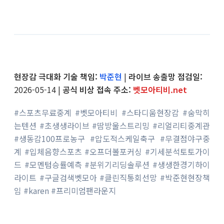
현장감 극대화 기술 책임:
박준현
|
라이브 송출망 점검일:
2026-05-14 |
공식 비상 접속 주소:
벳모아티비.net
#스포츠무료중계 #벳모아티비 #스타디움현장감 #숨막히
는텐션 #초생생라이브 #땀방울스트리밍 #리얼리티중계관
#생동감100프로농구 #압도적스케일축구 #무결점야구중
계 #입체음향스포츠 #오프더볼포커싱 #기세분석토토가이
드 #모멘텀승률예측 #분위기리딩솔루션 #생생한경기하이
라이트 #구글검색벳모아 #클린직통회선망 #박준현현장책
임 #karen #프리미엄팬라운지