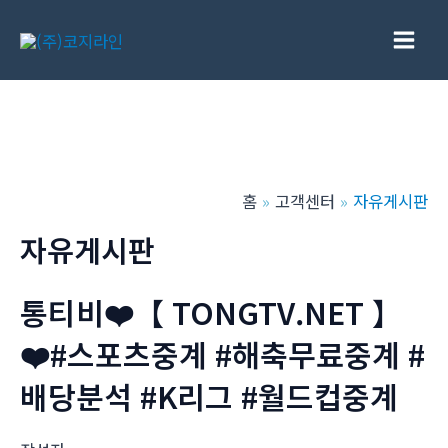
콘
텐
Main
츠
로
Men
건
너
뛰
홈
고객센터
자유게시판
기
자유게시판
통티비❤️【 TONGTV.NET 】
❤️#스포츠중계 #해축무료중계 #
배당분석 #K리그 #월드컵중계