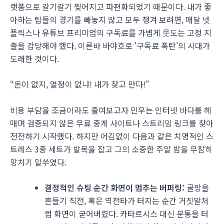
랫폼으로 갈기갈기 찢어지고 파편화되었기 때문이다. 내가 좋
아하는 팀들의 경기를 빼놓지 않고 모두 챙겨 보려면, 매달 넷
플릭스나 유튜브 프리미엄의 구독료를 가볍게 웃도는 고정 지
출을 감당해야 했다. 이른바 바야흐로 '구독료 폭탄'의 시대가
도래한 것이다.
“돈이 없지, 열정이 없냐! 내가 찾고 만다!”
비용 부담을 조금이라도 줄여보고자 민우는 인터넷 바다를 헤
매며 검증되지 않은 무료 중계 사이트나 스트리밍 링크를 찾아
전전하기 시작했다. 하지만 어김없이 다음과 같은 치명적인 스
트레스 3종 세트가 발목을 잡고 그의 소중한 주말 밤을 무참히
망치기 일쑤였다.
결정적인 슈팅 순간 화면이 멈추는 버퍼링:
골망을
흔들기 직전, 혹은 역전타가 터지는 순간 거짓말처
럼 화면이 굳어버렸다. 카타르시스 대신 분통을 터