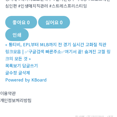
심인편 #인생매치직관러 #스트레스프리스티밍
좋아요
0
싫어요
0
인쇄
«
통티비, EPL부터 MLB까지 전 경기 실시간 고화질 직관
링크모음 | ✅구글검색 빠른주소✅여기서 끝! 숨겨진 고퀄 링
크의 모든 것
»
목록보기
답글쓰기
글수정
글삭제
Powered by KBoard
이용약관
개인정보처리방침
회사명: (주)코지라인 대표