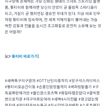
지구상에 존재하는 가장 진화된 형태의 스마트 스트리밍 플랫
폼, 통티비와 함께라면 당신의 안방이 곧 올림픽 스타디움이
되고, 거실이 곧 챔피언십 결승전 무대가 된다. 지금 바로 민우
처럼 통티비에 접속하여, 전 세계 빅매치들이 뿜어내는 가슴
벅찬 감동과 전율을 실시간 초고화질로 온전히 소유해 보는 것
은 어떨까?
[👉
통티비 바로가기
]
#새벽축구의구원자 #OTT난민의종착지 #방구석스카이박스
#통티비로순간이동 #손흥민땀방울까지 #버퍼링탈출기 #구
독료폭탄제거반 #올인원스포츠팩 #화질타협은없다 #클릭한
번으로직관 #야구덕후모여라 #새벽4시의전율 #광고없는청
정지대 #데이터로보는축구 #실시간방구석떼창 #스포츠에진