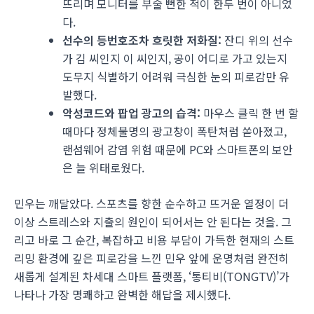
뜨리며 모니터를 부술 뻔한 적이 한두 번이 아니었
다.
선수의 등번호조차 흐릿한 저화질:
잔디 위의 선수
가 김 씨인지 이 씨인지, 공이 어디로 가고 있는지
도무지 식별하기 어려워 극심한 눈의 피로감만 유
발했다.
악성코드와 팝업 광고의 습격:
마우스 클릭 한 번 할
때마다 정체불명의 광고창이 폭탄처럼 쏟아졌고,
랜섬웨어 감염 위험 때문에 PC와 스마트폰의 보안
은 늘 위태로웠다.
민우는 깨달았다. 스포츠를 향한 순수하고 뜨거운 열정이 더
이상 스트레스와 지출의 원인이 되어서는 안 된다는 것을. 그
리고 바로 그 순간, 복잡하고 비용 부담이 가득한 현재의 스트
리밍 환경에 깊은 피로감을 느낀 민우 앞에 운명처럼 완전히
새롭게 설계된 차세대 스마트 플랫폼, ‘통티비(TONGTV)’가
나타나 가장 명쾌하고 완벽한 해답을 제시했다.