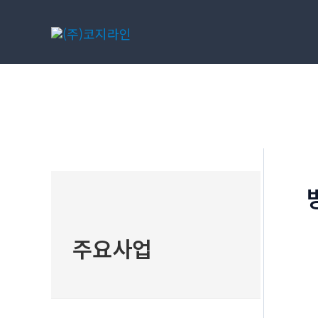
콘
텐
츠
로
건
너
뛰
기
주요사업