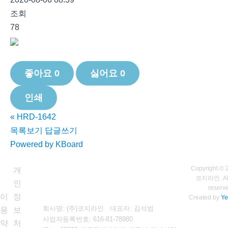
조회
78
좋아요
0
싫어요
0
인쇄
«
HRD-1642
목록보기
답글쓰기
Powered by KBoard
Copyright © 
개
코지라인. All 
인
reserv
이
정
Created by
Ye
회사명: (주)코지라인 대표자: 김석범
용
보
사업자등록번호:
616-81-78980
약
처