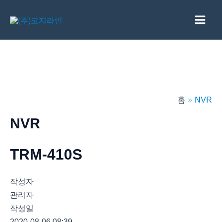
콘
텐
Main
츠
로
Men
건
너
뛰
홈
NVR
기
NVR
TRM-410S
작성자
관리자
작성일
2020-08-06 08:39